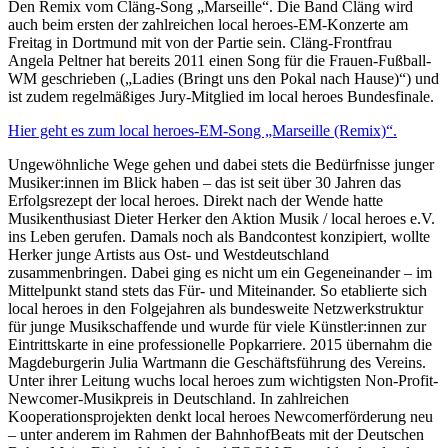
Den Remix vom Cläng-Song „Marseille“. Die Band Cläng wird
auch beim ersten der zahlreichen local heroes-EM-Konzerte am
Freitag in Dortmund mit von der Partie sein. Cläng-Frontfrau
Angela Peltner hat bereits 2011 einen Song für die Frauen-Fußball-
WM geschrieben („Ladies (Bringt uns den Pokal nach Hause)“) und
ist zudem regelmäßiges Jury-Mitglied im local heroes Bundesfinale.
Hier geht es zum local heroes-EM-Song „Marseille (Remix)“.
Ungewöhnliche Wege gehen und dabei stets die Bedürfnisse junger
Musiker:innen im Blick haben – das ist seit über 30 Jahren das
Erfolgsrezept der local heroes. Direkt nach der Wende hatte
Musikenthusiast Dieter Herker den Aktion Musik / local heroes e.V.
ins Leben gerufen. Damals noch als Bandcontest konzipiert, wollte
Herker junge Artists aus Ost- und Westdeutschland
zusammenbringen. Dabei ging es nicht um ein Gegeneinander – im
Mittelpunkt stand stets das Für- und Miteinander. So etablierte sich
local heroes in den Folgejahren als bundesweite Netzwerkstruktur
für junge Musikschaffende und wurde für viele Künstler:innen zur
Eintrittskarte in eine professionelle Popkarriere. 2015 übernahm die
Magdeburgerin Julia Wartmann die Geschäftsführung des Vereins.
Unter ihrer Leitung wuchs local heroes zum wichtigsten Non-Profit-
Newcomer-Musikpreis in Deutschland. In zahlreichen
Kooperationsprojekten denkt local heroes Newcomerförderung neu
– unter anderem im Rahmen der BahnhofBeats mit der Deutschen