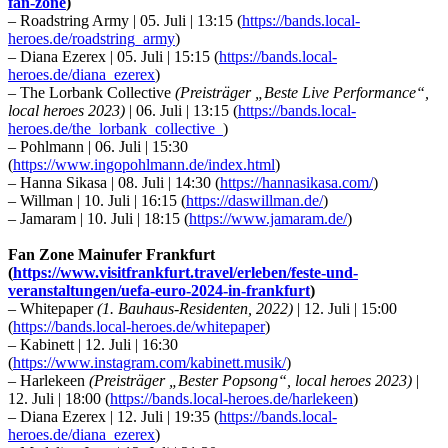
fan-zone
)
– Roadstring Army | 05. Juli | 13:15 (
https://bands.local-
heroes.de/roadstring_army
)
– Diana Ezerex | 05. Juli | 15:15 (
https://bands.local-
heroes.de/diana_ezerex
)
– The Lorbank Collective
(Preisträger „Beste Live Performance“,
local heroes 2023)
| 06. Juli | 13:15 (
https://bands.local-
heroes.de/the_lorbank_collective_
)
– Pohlmann | 06. Juli | 15:30
(
https://www.ingopohlmann.de/index.html
)
– Hanna Sikasa | 08. Juli | 14:30 (
https://hannasikasa.com/
)
– Willman | 10. Juli | 16:15 (
https://daswillman.de/
)
– Jamaram | 10. Juli | 18:15 (
https://www.jamaram.de/
)
Fan Zone Mainufer Frankfurt
(
https://www.visitfrankfurt.travel/erleben/feste-und-
veranstaltungen/uefa-euro-2024-in-frankfurt
)
– Whitepaper
(1. Bauhaus-Residenten, 2022)
| 12. Juli | 15:00
(
https://bands.local-heroes.de/whitepaper
)
– Kabinett | 12. Juli | 16:30
(
https://www.instagram.com/kabinett.musik/
)
– Harlekeen
(Preisträger „Bester Popsong“, local heroes 2023)
|
12. Juli | 18:00 (
https://bands.local-heroes.de/harlekeen
)
– Diana Ezerex | 12. Juli | 19:35 (
https://bands.local-
heroes.de/diana_ezerex
)