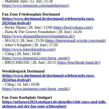
– Madeline Juno | 12. Juli | 21:30
(
https://www.instagram.com/madelinejuno/
)
Fan Zone Friedensplatz Dortmund
(
https://www.dortmund.de/dortmund-erleben/uefa-euro-
2024/fan-festival/
)
– Becky Sikasa | 28. Juni | 13:00 (
https://beckysikasa.com/
)
– Daria & The Groove Foundation | 28. Juni | 14:20
(
https://www.dariaandthegroovefoundation.de/
)
– MAALI | 28. Juni | 15:50 (
https://listentomaali.wixsite.com/maali
)
– Joker’s Kingdom | 28. Juni | 17:20
(
https://www.jokerskingdom.com/
)
– Cläng | 28. Juni | 18:40
(
https://www.instagram.com/claeng_musik/
)
– BRUCHBUDE | 28. Juni | 20:15 (
https://bruchbude-band.de/
)
Westfalenpark Dortmund
(
https://www.dortmund.de/dortmund-erleben/uefa-euro-
2024/fan-festival/
)
– Cläng | 14. Juli | 16:00
(
https://www.instagram.com/claeng_musik/
)
Fan Zone Karlsplatz Stuttgart
(
https://uefaeuro2024.stuttgart.de/aktuelles/viele-stars-und-tolle-
aktionen-auf-der-fan-zone-schlossplatz
)