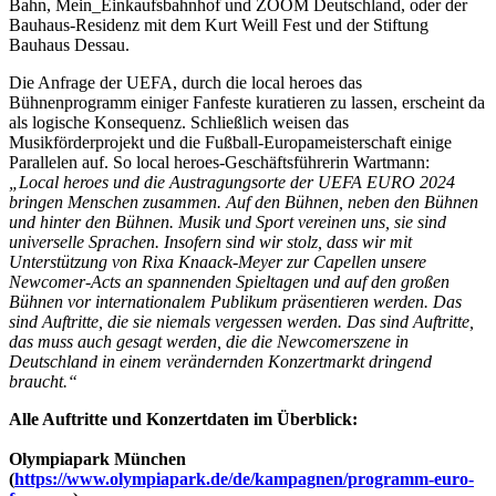
Bahn, Mein_Einkaufsbahnhof und ZOOM Deutschland, oder der
Bauhaus-Residenz mit dem Kurt Weill Fest und der Stiftung
Bauhaus Dessau.
Die Anfrage der UEFA, durch die local heroes das
Bühnenprogramm einiger Fanfeste kuratieren zu lassen, erscheint da
als logische Konsequenz. Schließlich weisen das
Musikförderprojekt und die Fußball-Europameisterschaft einige
Parallelen auf. So local heroes-Geschäftsführerin Wartmann:
„Local heroes und die Austragungsorte der UEFA EURO 2024
bringen Menschen zusammen. Auf den Bühnen, neben den Bühnen
und hinter den Bühnen. Musik und Sport vereinen uns, sie sind
universelle Sprachen. Insofern sind wir stolz, dass wir mit
Unterstützung von Rixa Knaack-Meyer zur Capellen unsere
Newcomer-Acts an spannenden Spieltagen und auf den großen
Bühnen vor internationalem Publikum präsentieren werden. Das
sind Auftritte, die sie niemals vergessen werden. Das sind Auftritte,
das muss auch gesagt werden, die die Newcomerszene in
Deutschland in einem verändernden Konzertmarkt dringend
braucht.“
Alle Auftritte und Konzertdaten im Überblick:
Olympiapark München
(
https://www.olympiapark.de/de/kampagnen/programm-euro-