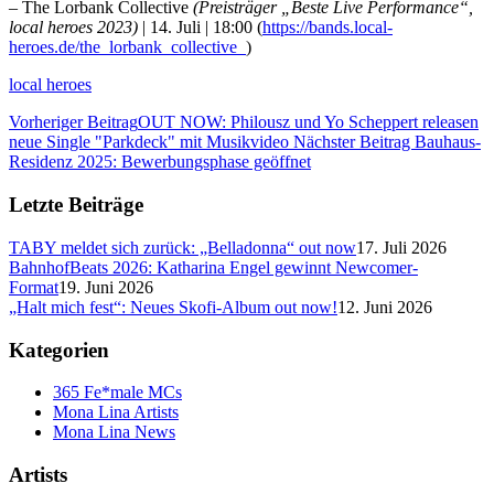
– The Lorbank Collective
(Preisträger „Beste Live Performance“,
local heroes 2023)
| 14. Juli | 18:00 (
https://bands.local-
heroes.de/the_lorbank_collective_
)
local heroes
Vorheriger Beitrag
OUT NOW: Philousz und Yo Scheppert releasen
neue Single "Parkdeck" mit Musikvideo
Nächster Beitrag
Bauhaus-
Residenz 2025: Bewerbungsphase geöffnet
Letzte Beiträge
TABY meldet sich zurück: „Belladonna“ out now
17. Juli 2026
BahnhofBeats 2026: Katharina Engel gewinnt Newcomer-
Format
19. Juni 2026
„Halt mich fest“: Neues Skofi-Album out now!
12. Juni 2026
Kategorien
365 Fe*male MCs
Mona Lina Artists
Mona Lina News
Artists