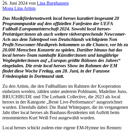
26. Juni 2024
von
Lina Burghausen
Mona Lina Artists
Das Musikfördernetzwerk local heroes kuratiert insgesamt 20
Programmpunkte auf den offiziellen Fanfesten der UEFA
Fußball-Europameisterschaft 2024. Sowohl local heroes-
Preisträger:innen als auch weitere vielversprechende Newcomer-
Acts aus dem Talentpool von Deutschlands wichtigstem Non
Profit-Newcomer-Musikpreis bekommen so die Chance, vor bis zu
20.000 Menschen Konzerte zu spielen. Darüber hinaus hat das
local heroes-Team namhafte Künstler:innen und langjährige
Wegbegleiter:innen auf „Europas größte Bühnen des Jahres“
eingeladen. Die erste local heroes Show im Rahmen der EM
findet diese Woche Freitag, am 28. Juni, in der Fanzone
Friedensplatz in Dortmund statt.
Zu den Artists, die den Fußballfans im Rahmen der Kooperation
einheizen werden, zählen unter anderem Pohlmann, Madeline Juno,
BRUCHBUDE und The Lorbank Collective, die 2023 als local
heroes in der Kategorie „Beste Live-Performance“ ausgezeichnet
wurden. Ebenfalls dabei: Die Band Whitepaper, die im vergangenen
Jahr über local heroes als Bauhaus-Residenten mit Auftritt beim
renommierten Kurt Weill Fest ausgewählt wurden.
Local heroes schickt zudem eine eigene EM-Hymne ins Rennen: