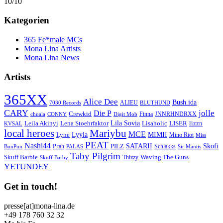
10/10
Kategorien
365 Fe*male MCs
Mona Lina Artists
Mona Lina News
Artists
365XX
Alice Dee
Bush.ida
ALIEU
7030 Records
BLUTHUND
CARY
jolle
Die P
Crewkid
Finna
JNNRHNDRXX
chuala
CONNY
Digit Mob
Lila Sovia
Leila Akinyi
LISER
lizzn
Lena Stoehrfaktor
Lisaholic
KVSAL
local heroes
Mariybu
MCE
Lyyla
MIMII
Lyne
Mino Riot
Miss
PEAT
Nashi44
SATARII
Skofi
PILZ
P.tah
Schlakks
BunPun
PALAS
Sir Mantis
Taby Pilgrim
Skuff Barbie
Waving The Guns
Thizzy
Skuff Barby
YETUNDEY
Get in touch!
presse[at]mona-lina.de
+49 178 760 32 32