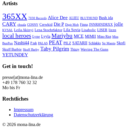
Artists
365XX
Alice Dee
Bush.ida
ALIEU
7030 Records
BLUTHUND
CARY
jolle
Die P
Crewkid
Finna
JNNRHNDRXX
chuala
CONNY
Digit Mob
Lila Sovia
Leila Akinyi
LISER
lizzn
Lena Stoehrfaktor
Lisaholic
KVSAL
local heroes
Mariybu
MCE
Lyyla
MIMII
Lyne
Mino Riot
Miss
PEAT
Nashi44
SATARII
Skofi
PILZ
P.tah
Schlakks
BunPun
PALAS
Sir Mantis
Taby Pilgrim
Skuff Barbie
Waving The Guns
Thizzy
Skuff Barby
YETUNDEY
Get in touch!
presse[at]mona-lina.de
+49 178 760 32 32
Mo bis Fr
Rechtliches
Impressum
Datenschutzerklärung
© 2026 mona-lina.de