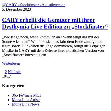
5. Dezember 2023
CARY erhellt die Gemüter mit ihrer
Dysthymia Live Edition zu „Stockfinster“
„Wie lange noch, wann komm ich an / Wann fängt das mit der
Sonne wieder an“ Während sich das Jahr dem Ende zuneigt und
Kälte sowie Dunkelheit die Tage dominieren, bringt die Leipziger
Musikerin CARY mit dem Release ihrer akustischen Version von
„Stockfinster“ kurzzeitig ein…
Weiterlesen
Seitennummerierung
1
2
Nächste
10/17
der
Beiträge
Kategorien
365 Fe*male MCs
Mona Lina Artists
Mona Lina News