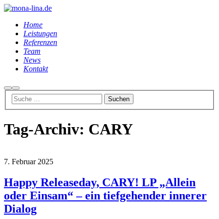
Home
Leistungen
Referenzen
Team
News
Kontakt
Suchen
Hauptmenü
Tag-Archiv:
CARY
7. Februar 2025
Happy Releaseday, CARY! LP „Allein
oder Einsam“ – ein tiefgehender innerer
Dialog