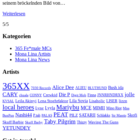
seinem bröckelnden Bild von…
Weiterlesen
5/5
Kategorien
365 Fe*male MCs
Mona Lina Artists
Mona Lina News
Artists
365XX
Alice Dee
Bush.ida
ALIEU
7030 Records
BLUTHUND
CARY
jolle
Die P
Crewkid
Finna
JNNRHNDRXX
chuala
CONNY
Digit Mob
Lila Sovia
Leila Akinyi
LISER
lizzn
Lena Stoehrfaktor
Lisaholic
KVSAL
local heroes
Mariybu
MCE
Lyyla
MIMII
Lyne
Mino Riot
Miss
PEAT
Nashi44
SATARII
Skofi
PILZ
P.tah
Schlakks
BunPun
PALAS
Sir Mantis
Taby Pilgrim
Skuff Barbie
Waving The Guns
Thizzy
Skuff Barby
YETUNDEY