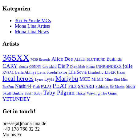
Kategorien
365 Fe*male MCs
Mona Lina Artists
Mona Lina News
Artists
365XX
Alice Dee
Bush.ida
ALIEU
7030 Records
BLUTHUND
CARY
jolle
Die P
Crewkid
Finna
JNNRHNDRXX
chuala
CONNY
Digit Mob
Lila Sovia
Leila Akinyi
LISER
lizzn
Lena Stoehrfaktor
Lisaholic
KVSAL
local heroes
Mariybu
MCE
Lyyla
MIMII
Lyne
Mino Riot
Miss
PEAT
Nashi44
SATARII
Skofi
PILZ
P.tah
Schlakks
BunPun
PALAS
Sir Mantis
Taby Pilgrim
Skuff Barbie
Waving The Guns
Thizzy
Skuff Barby
YETUNDEY
Get in touch!
presse[at]mona-lina.de
+49 178 760 32 32
Mo bis Fr