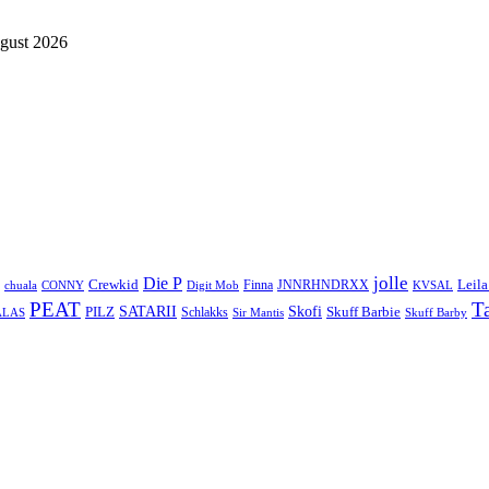
gust 2026
jolle
Die P
Crewkid
Leila
Finna
JNNRHNDRXX
chuala
CONNY
Digit Mob
KVSAL
PEAT
T
SATARII
Skofi
PILZ
Skuff Barbie
Schlakks
ALAS
Sir Mantis
Skuff Barby