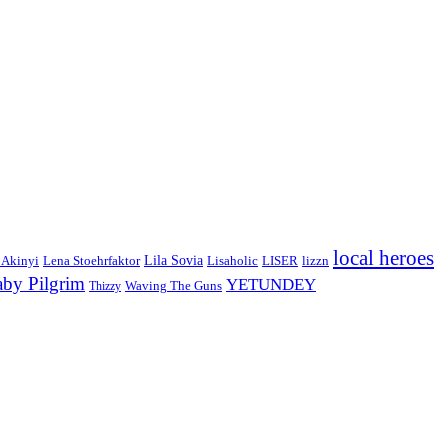
local heroes
Lila Sovia
 Akinyi
LISER
lizzn
Lena Stoehrfaktor
Lisaholic
aby Pilgrim
YETUNDEY
Waving The Guns
Thizzy