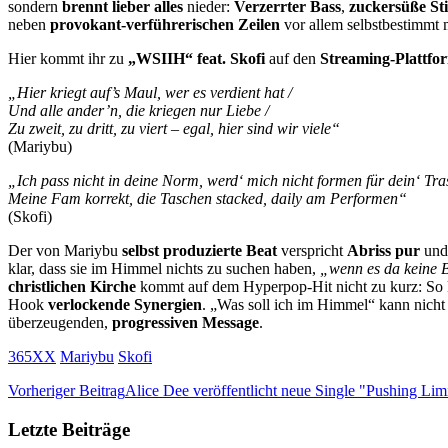
sondern
brennt lieber alles
nieder:
Verzerrter Bass
,
zuckersüße S
neben
provokant-verführerischen Zeilen
vor allem selbstbestimmt
Hier kommt ihr zu
„WSIIH“ feat. Skofi
auf den
Streaming-Plattfo
„Hier kriegt auf’s Maul, wer es verdient hat /
Und alle ander’n, die kriegen nur Liebe /
Zu zweit, zu dritt, zu viert – egal, hier sind wir viele“
(Mariybu)
„Ich pass nicht in deine Norm, werd‘ mich nicht formen für dein‘ Tras
Meine Fam korrekt, die Taschen stacked, daily am Performen“
(Skofi)
Der von Mariybu
selbst produzierte Beat
verspricht
Abriss pur
und
klar, dass sie im Himmel nichts zu suchen haben,
„wenn es da keine 
christlichen Kirche
kommt auf dem Hyperpop-Hit nicht zu kurz: So kr
Hook
verlockende Synergien
. „Was soll ich im Himmel“ kann nicht
überzeugenden,
progressiven Message
.
365XX
Mariybu
Skofi
Vorheriger Beitrag
Alice Dee veröffentlicht neue Single "Pushing Lim
Letzte Beiträge