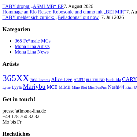
TABY droppt „ASMLMB“-EP
7. August 2026
Hommage an Rio Reiser: Robosonic und emmo mit „BEI MIR“
7. Au
TABY meldet sich zurück: „Belladonna“ out now
17. Juli 2026
Kategorien
365 Fe*male MCs
Mona Lina Artists
Mona Lina News
Artists
365XX
CARY
Alice Dee
Bush.ida
ALIEU
7030 Records
BLUTHUND
Mariybu
MCE
Nashi44
Lyyla
MIMII
Lyne
Mino Riot
P.tah
Miss BunPun
P
Get in touch!
presse[at]mona-lina.de
+49 178 760 32 32
Mo bis Fr
Rechtliches