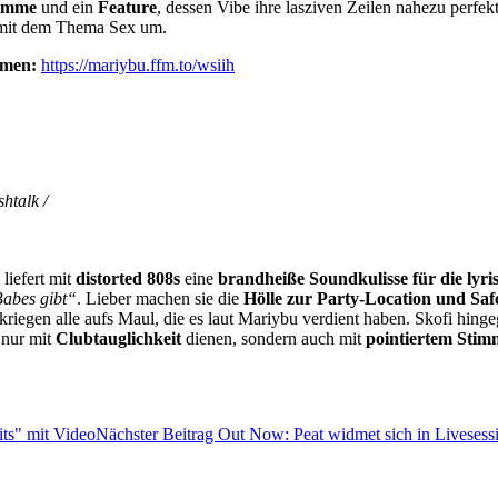
timme
und ein
Feature
, dessen Vibe ihre lasziven Zeilen nahezu perfe
 mit dem Thema Sex um.
rmen:
https://mariybu.ffm.to/wsiih
htalk /
 liefert mit
distorted 808s
eine
brandheiße Soundkulisse für die lyri
Babes gibt“
. Lieber machen sie die
Hölle zur Party-Location und Sa
iegen alle aufs Maul, die es laut Mariybu verdient haben. Skofi hinge
 nur mit
Clubtauglichkeit
dienen, sondern auch mit
pointiertem Stim
its" mit Video
Nächster Beitrag
Out Now: Peat widmet sich in Livesess