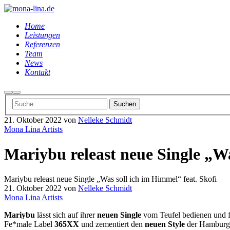
Home
Leistungen
Referenzen
Team
News
Kontakt
Suchen
Hauptmenü
21. Oktober 2022
von
Nelleke Schmidt
Mona Lina Artists
Mariybu releast neue Single „Wa
Mariybu releast neue Single „Was soll ich im Himmel“ feat. Skofi
21. Oktober 2022
von
Nelleke Schmidt
Mona Lina Artists
Mariybu
lässt sich auf ihrer
neuen Single
vom Teufel bedienen und f
Fe*male Label
365XX
und zementiert den
neuen Style
der Hamburge