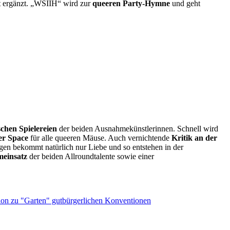
kt ergänzt. „WSIIH“ wird zur
queeren Party-Hymne
und geht
schen Spielereien
der beiden Ausnahmekünstlerinnen. Schnell wird
fer Space
für alle queeren Mäuse. Auch vernichtende
Kritik an der
gen bekommt natürlich nur Liebe und so entstehen in der
meinsatz
der beiden Allroundtalente sowie einer
ion zu "Garten" gutbürgerlichen Konventionen