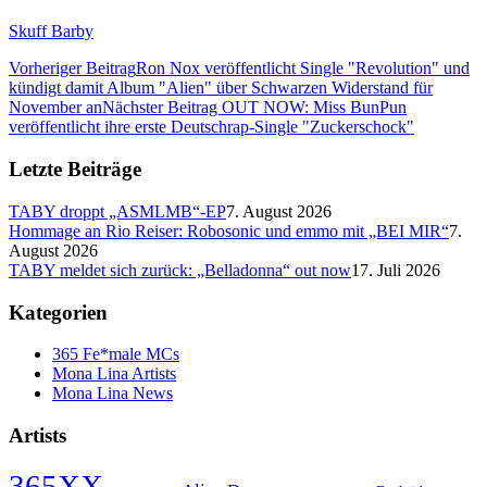
Skuff Barby
Vorheriger Beitrag
Ron Nox veröffentlicht Single "Revolution" und
kündigt damit Album "Alien" über Schwarzen Widerstand für
November an
Nächster Beitrag
OUT NOW: Miss BunPun
veröffentlicht ihre erste Deutschrap-Single "Zuckerschock"
Letzte Beiträge
TABY droppt „ASMLMB“-EP
7. August 2026
Hommage an Rio Reiser: Robosonic und emmo mit „BEI MIR“
7.
August 2026
TABY meldet sich zurück: „Belladonna“ out now
17. Juli 2026
Kategorien
365 Fe*male MCs
Mona Lina Artists
Mona Lina News
Artists
365XX