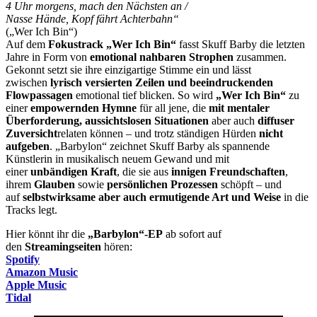
4 Uhr morgens, mach den Nächsten an /
Nasse Hände, Kopf fährt Achterbahn“
(„Wer Ich Bin“)
Auf dem
Fokustrack „Wer Ich Bin“
fasst Skuff Barby die letzten
Jahre in Form von
emotional nahbaren Strophen
zusammen.
Gekonnt setzt sie ihre einzigartige Stimme ein und lässt
zwischen
lyrisch versierten Zeilen und beeindruckenden
Flowpassagen
emotional tief blicken. So wird
„Wer Ich Bin“
zu
einer
empowernden Hymne
für all jene, die
mit mentaler
Überforderung, aussichtslosen Situationen
aber auch
diffuser
Zuversicht
relaten können – und trotz ständigen Hürden
nicht
aufgeben
. „Barbylon“ zeichnet Skuff Barby als spannende
Künstlerin in musikalisch neuem Gewand und mit
einer
unbändigen Kraft
, die sie aus
innigen Freundschaften
,
ihrem
Glauben
sowie
persönlichen Prozessen
schöpft – und
auf
selbstwirksame aber auch ermutigende Art und Weise
in die
Tracks legt.
Hier könnt ihr die
„Barbylon“-EP
ab sofort auf
den
Streamingseiten
hören:
Spotify
Amazon Music
Apple Music
Tidal