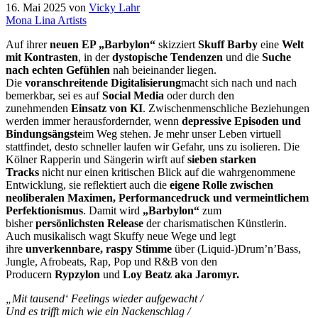
16. Mai 2025
von
Vicky Lahr
Mona Lina Artists
Auf ihrer
neuen EP „Barbylon“
skizziert
Skuff Barby
eine
Welt
mit Kontrasten
, in der
dystopische Tendenzen
und die
Suche
nach echten Gefühlen
nah beieinander liegen.
Die
voranschreitende Digitalisierung
macht sich nach und nach
bemerkbar, sei es auf
Social Media
oder durch den
zunehmenden
Einsatz von KI
. Zwischenmenschliche Beziehungen
werden immer herausfordernder, wenn
depressive Episoden und
Bindungsängste
im Weg stehen. Je mehr unser Leben virtuell
stattfindet, desto schneller laufen wir Gefahr, uns zu isolieren. Die
Kölner Rapperin und Sängerin wirft auf
sieben starken
Tracks
nicht nur einen kritischen Blick auf die wahrgenommene
Entwicklung, sie reflektiert auch die
eigene Rolle zwischen
neoliberalen Maximen, Performancedruck und vermeintlichem
Perfektionismus
. Damit wird
„Barbylon“
zum
bisher
persönlichsten Release
der charismatischen Künstlerin.
Auch musikalisch wagt Skuffy neue Wege und legt
ihre
unverkennbare, raspy Stimme
über (Liquid-)Drum’n’Bass,
Jungle, Afrobeats, Rap, Pop und R&B von den
Producern
Rypzylon
und
Loy Beatz aka Jaromyr.
„Mit tausend‘ Feelings wieder aufgewacht /
Und es trifft mich wie ein Nackenschlag /