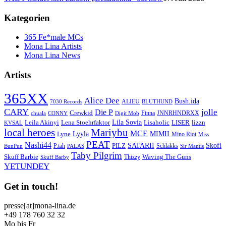
Kategorien
365 Fe*male MCs
Mona Lina Artists
Mona Lina News
Artists
365XX
Alice Dee
Bush.ida
ALIEU
7030 Records
BLUTHUND
CARY
jolle
Die P
Crewkid
Finna
JNNRHNDRXX
chuala
CONNY
Digit Mob
Lila Sovia
Leila Akinyi
LISER
lizzn
Lena Stoehrfaktor
Lisaholic
KVSAL
local heroes
Mariybu
MCE
Lyyla
MIMII
Lyne
Mino Riot
Miss
PEAT
Nashi44
SATARII
Skofi
PILZ
P.tah
Schlakks
BunPun
PALAS
Sir Mantis
Taby Pilgrim
Skuff Barbie
Waving The Guns
Thizzy
Skuff Barby
YETUNDEY
Get in touch!
presse[at]mona-lina.de
+49 178 760 32 32
Mo bis Fr