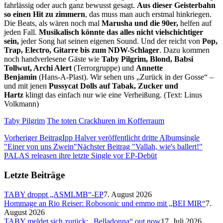
fahrlässig oder auch ganz bewusst gesagt.
Aus dieser Geisterbahn
so einen Hit zu zimmern
, das muss man auch erstmal hinkriegen.
Die Beats, als wären noch mal
Marusha und die 90er,
helfen auf
jeden Fall.
Musikalisch könnte das alles nicht vielschichtiger
sein,
jeder Song hat seinen eigenen Sound. Und der reicht von
Pop,
Trap, Electro, Gitarre bis zum NDW-Schlager
. Dazu kommen
noch handverlesene Gäste wie
Taby Pilgrim, Blond, Babsi
Tollwut, Archi Alert
(Terrorgruppe) und
Annette
Benjamin
(Hans-A-Plast). Wir sehen uns „Zurück in der Gosse“ –
und mit jenen
Pussycat Dolls auf Tabak, Zucker und
Hartz
klingt das einfach nur wie eine Verheißung. (Text: Linus
Volkmann)
Taby Pilgrim
The toten Crackhuren im Kofferraum
Vorheriger Beitrag
Ipp Halver veröffentlicht dritte Albumsingle
"Einer von uns Zwein"
Nächster Beitrag
"Vallah, wie's ballert!"
PALAS releasen ihre letzte Single vor EP-Debüt
Letzte Beiträge
TABY droppt „ASMLMB“-EP
7. August 2026
Hommage an Rio Reiser: Robosonic und emmo mit „BEI MIR“
7.
August 2026
TABY meldet sich zurück: „Belladonna“ out now
17. Juli 2026