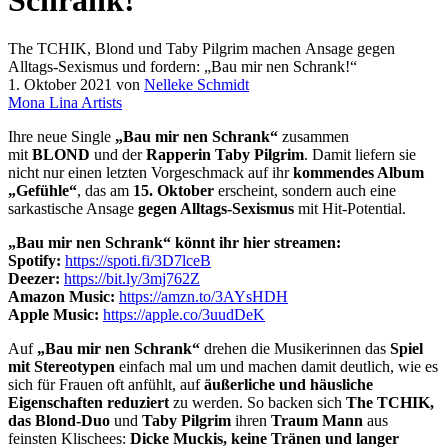
Schrank!“
The TCHIK, Blond und Taby Pilgrim machen Ansage gegen
Alltags-Sexismus und fordern: „Bau mir nen Schrank!“
1. Oktober 2021
von
Nelleke Schmidt
Mona Lina Artists
Ihre neue Single
„Bau mir nen Schrank“
zusammen
mit
BLOND
und der
Rapperin Taby Pilgrim
. Damit liefern sie
nicht nur einen letzten Vorgeschmack auf ihr
kommendes Album
„Gefühle“
, das am
15. Oktober
erscheint, sondern auch eine
sarkastische Ansage
gegen Alltags-Sexismus
mit Hit-Potential.
„Bau mir nen Schrank“ könnt ihr hier streamen:
Spotify:
https://spoti.fi/3D7lceB
Deezer:
https://bit.ly/3mj762Z
Amazon Music:
https://amzn.to/3AYsHDH
Apple Music:
https://apple.co/3uudDeK
Auf
„Bau mir nen Schrank“
drehen die Musikerinnen das
Spiel
mit Stereotypen
einfach mal um und machen damit deutlich, wie es
sich für Frauen oft anfühlt, auf
äußerliche und häusliche
Eigenschaften reduziert
zu werden. So backen sich
The TCHIK,
das Blond-Duo
und
Taby Pilgrim
ihren
Traum Mann
aus
feinsten Klischees:
Dicke Muckis, keine Tränen und langer