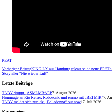
PEAT
Vorheriger Beitrag
KING LX aus Hamburg releast seine neue EP "The
Storyteller "Nie wieder Luft"
Letzte Beiträge
TABY droppt „ASMLMB“-EP
7. August 2026
Hommage an Rio Reiser: Robosonic und emmo mit „BEI MIR“
7. Au
TABY meldet sich zurück: „Belladonna“ out now
17. Juli 2026
Kategorien