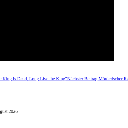
 King Is Dead, Long Live the King"
Nächster Beitrag
Mörderischer Rac
gust 2026