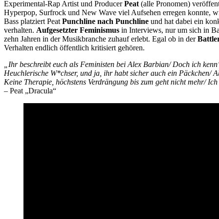
Experimental-Rap Artist und Producer
Peat
(alle Pronomen) veröffen
Hyperpop, Surfrock und New Wave viel Aufsehen erregen konnte, wirk
Bass platziert Peat
Punchline nach Punchline
und hat dabei ein kon
verhalten.
Aufgesetzter Feminismus
in Interviews, nur um sich in 
zehn Jahren in der Musikbranche zuhauf erlebt. Egal ob in der
Battle
Verhalten endlich öffentlich kritisiert gehören.
„Ihr beschreibt euch als Feministen bei Alex Barbian/ Doch ich kenn‘
Heuchlerische W*chser, und ja, ihr habt sicher auch ein Päckchen/ Aber
Keine Therapie, höchstens Verdrängung bis zum geht nicht mehr/ Ic
– Peat „Dracula“