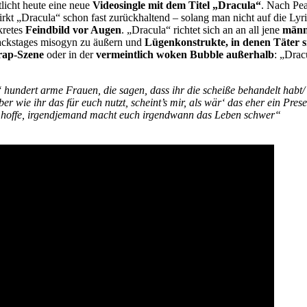
tlicht heute eine neue
Videosingle mit dem Titel „Dracula“
. Nach Pea
t „Dracula“ schon fast zurückhaltend – solang man nicht auf die Lyri
kretes
Feindbild vor Augen
. „Dracula“ richtet sich an an all jene
männ
Backstages misogyn zu äußern und
Lügenkonstrukte, in denen Täter si
rap-Szene
oder in der
vermeintlich woken Bubble außerhalb
: „Drac
 hundert arme Frauen, die sagen, dass ihr die scheiße behandelt habt/
 wie ihr das für euch nutzt, scheint’s mir, als wär‘ das eher ein Prese
h hoffe, irgendjemand macht euch irgendwann das Leben schwer“