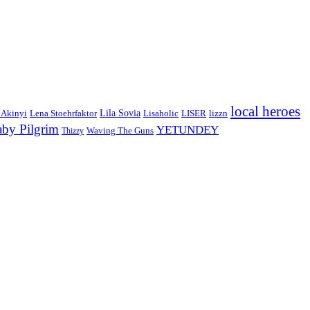
local heroes
Lila Sovia
 Akinyi
LISER
lizzn
Lena Stoehrfaktor
Lisaholic
aby Pilgrim
YETUNDEY
Waving The Guns
Thizzy