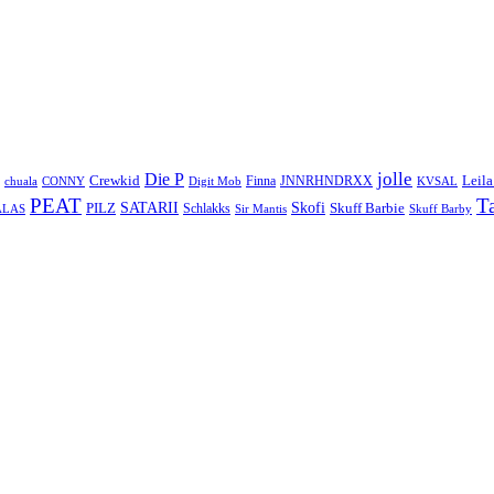
jolle
Die P
Crewkid
Leila
Finna
JNNRHNDRXX
chuala
CONNY
Digit Mob
KVSAL
PEAT
T
SATARII
Skofi
PILZ
Skuff Barbie
Schlakks
ALAS
Sir Mantis
Skuff Barby