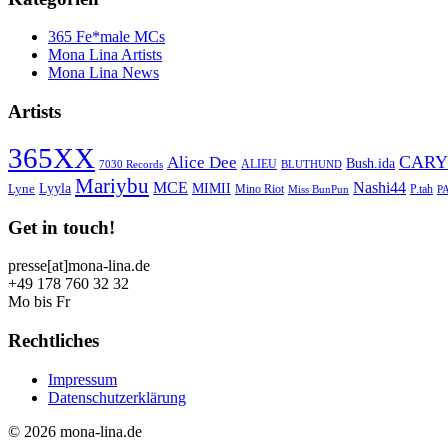
365 Fe*male MCs
Mona Lina Artists
Mona Lina News
Artists
365XX
CARY
Alice Dee
Bush.ida
ALIEU
7030 Records
BLUTHUND
Mariybu
MCE
Nashi44
Lyyla
MIMII
Lyne
Mino Riot
P.tah
Miss BunPun
P
Get in touch!
presse[at]mona-lina.de
+49 178 760 32 32
Mo bis Fr
Rechtliches
Impressum
Datenschutzerklärung
© 2026 mona-lina.de