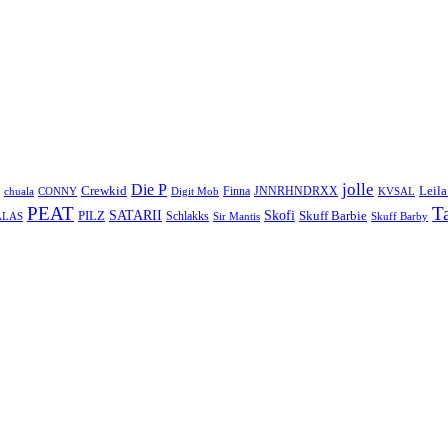
jolle
Die P
Crewkid
Leila
Finna
JNNRHNDRXX
chuala
CONNY
Digit Mob
KVSAL
PEAT
T
SATARII
Skofi
PILZ
Skuff Barbie
Schlakks
ALAS
Sir Mantis
Skuff Barby