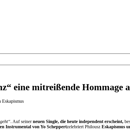
Tanz“ eine mitreißende Hommage 
en Eskapismus
 geht“
. Auf seiner
neuen Single, die heute independent erscheint,
be
en Instrumental von Yo Scheppert
zelebriert Philousz
Eskapismus un