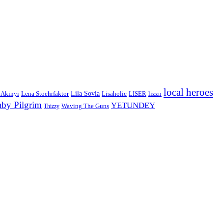
local heroes
Lila Sovia
 Akinyi
LISER
lizzn
Lena Stoehrfaktor
Lisaholic
aby Pilgrim
YETUNDEY
Waving The Guns
Thizzy