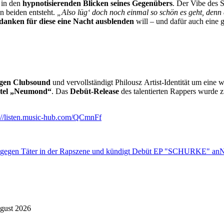
 in den
hypnotisierenden Blicken seines Gegenübers
. Der Vibe des 
 beiden entsteht.
„Also lüg‘ doch noch einmal so schön es geht, denn
danken für diese eine Nacht ausblenden
will – und dafür auch eine 
igen Clubsound
und vervollständigt Philousz Artist-Identität um eine w
Titel „Neumond“
. Das
Debüt-Release
des talentierten Rappers wurde
://listen.music-hub.com/QCmnFf
egen Täter in der Rapszene und kündigt Debüt EP "SCHURKE" an
N
gust 2026