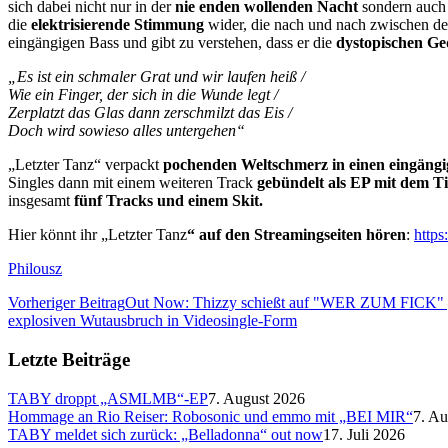
sich dabei nicht nur in der
nie enden wollenden Nacht
sondern auch
die
elektrisierende Stimmung
wider, die nach und nach zwischen den
eingängigen Bass und gibt zu verstehen, dass er die
dystopischen Ge
„Es ist ein schmaler Grat und wir laufen heiß /
Wie ein Finger, der sich in die Wunde legt /
Zerplatzt das Glas dann zerschmilzt das Eis /
Doch wird sowieso alles untergehen“
„Letzter Tanz“ verpackt
pochenden Weltschmerz in einen eingäng
Singles dann mit einem weiteren Track
gebündelt als EP mit dem 
insgesamt
fünf Tracks und einem Skit.
Hier könnt ihr „Letzter Tanz
“ auf den Streamingseiten hören
:
https
Philousz
Vorheriger Beitrag
Out Now: Thizzy schießt auf "WER ZUM FICK" g
explosiven Wutausbruch in Videosingle-Form
Letzte Beiträge
TABY droppt „ASMLMB“-EP
7. August 2026
Hommage an Rio Reiser: Robosonic und emmo mit „BEI MIR“
7. Au
TABY meldet sich zurück: „Belladonna“ out now
17. Juli 2026