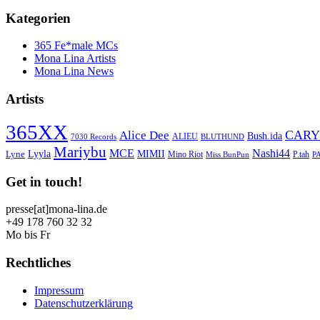
Kategorien
365 Fe*male MCs
Mona Lina Artists
Mona Lina News
Artists
365XX
CARY
Alice Dee
Bush.ida
ALIEU
7030 Records
BLUTHUND
Mariybu
MCE
Nashi44
Lyyla
MIMII
Lyne
Mino Riot
P.tah
Miss BunPun
P
Get in touch!
presse[at]mona-lina.de
+49 178 760 32 32
Mo bis Fr
Rechtliches
Impressum
Datenschutzerklärung