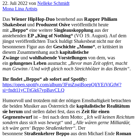
22. Juli 2022
von
Nelleke Schmidt
Mona Lina Artists
Das
Wiener HipHop-Duo
bestehend aus
Rapper Philiam
Shakesbeat
und
Produzent Osive
veröffentlicht heute
mit
„Beppo“
eine weitere
Singleauskopplung
aus der
anstehenden
EP „King of Nothing“
(VÖ 19. August). Auf dem
jüngst veröffentlichten Track huldigt Shakesbeat nicht nur der
besonnenen Figur aus der
Geschichte „Momo“
, er kritisiert in
diesem Zusammenhang auch
kapitalistische
Zwänge
und
wohlhabende Vorstellungen
von dem, was
ein
gelungenes Leben
ausmacht: „
Bevor man Zeit opfert, macht
man Gewinn / Und wirft gleich noch Streichhölzer in das Benzin“.
Ihr findet „Beppo“ ab sofort auf Spotify:
https://open.spotify.com/album/3FmZngiBoepQliYEiViGtW?
si=fndt11yCTtGk67vpBavCLQ
Humorvoll und trotzdem mit der nötigen Ernsthaftigkeit betrachten
die beiden Musiker aus Österreich die
kapitalistische Realität
um
sie herum
und stellen dabei fest, dass es
Zeit für einen
Gegenentwurf
ist – frei nach dem Motto:
„Ich will keinen Reichtum
sondern dass sich was bewegt“
und
„Alle wären gerne Milliardär,
ich wäre gern‘ Beppo Straßenkehrer“.
Der
besonnene
Straßenkehrer Beppo
aus dem Michael Ende
Roman