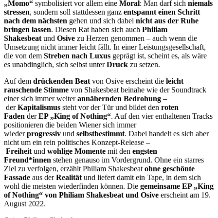
„Momo“
symbolisiert vor allem eine
Moral
: Man darf sich
niemals
stressen
, sondern soll stattdessen ganz
entspannt einen Schritt
nach dem nächsten
gehen und sich dabei
nicht aus der Ruhe
bringen lassen
. Diesen Rat haben sich auch
Philiam
Shakesbeat
und
Osive
zu Herzen genommen – auch wenn die
Umsetzung nicht immer leicht fällt. In einer Leistungsgesellschaft,
die von dem
Streben nach Luxus
geprägt ist, scheint es, als wäre
es unabdinglich, sich selbst
unter
Druck
zu setzen.
Auf dem
drückenden Beat
von Osive erscheint die
leicht
rauschende Stimme
von Shakesbeat beinahe wie der Soundtrack
einer sich immer weiter
annähernden Bedrohung
–
der
Kapitalismus
steht vor der Tür und bildet den
roten
Faden
der
EP „King of Nothing“
. Auf den vier enthaltenen Tracks
positionieren die beiden Wiener sich immer
wieder
progressiv
und
selbstbestimmt
. Dabei handelt es sich aber
nicht um ein rein politisches Konzept-Release –
Freiheit
und
wohlige Momente
mit den
engsten
Freund*innen
stehen genauso im Vordergrund. Ohne ein starres
Ziel zu verfolgen, erzählt Philiam Shakesbeat
ohne geschönte
Fassade
aus der
Realität
und liefert damit ein Tape, in dem sich
wohl die meisten wiederfinden können. Die
gemeinsame EP „King
of Nothing“ von Philiam Shakesbeat und Osive
erscheint am 19.
August 2022.