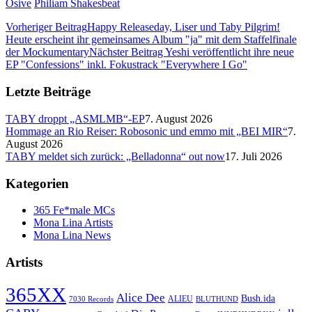
Osive
Philiam Shakesbeat
Vorheriger Beitrag
Happy Releaseday, Liser und Taby Pilgrim!
Heute erscheint ihr gemeinsames Album "ja" mit dem Staffelfinale
der Mockumentary
Nächster Beitrag
Yeshi veröffentlicht ihre neue
EP "Confessions" inkl. Fokustrack "Everywhere I Go"
Letzte Beiträge
TABY droppt „ASMLMB“-EP
7. August 2026
Hommage an Rio Reiser: Robosonic und emmo mit „BEI MIR“
7.
August 2026
TABY meldet sich zurück: „Belladonna“ out now
17. Juli 2026
Kategorien
365 Fe*male MCs
Mona Lina Artists
Mona Lina News
Artists
365XX
Alice Dee
Bush.ida
ALIEU
7030 Records
BLUTHUND