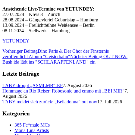
Anstehende Live-Termine von YETUNDEY:
27.07.2024 – Kreis 8 – Zürich
28.08.2024 – Gängeviertel Geburtstag – Hamburg
13.09.2024 – Freilichtbühne Weißensee – Berlin
08.11.2024 – Stellwerk – Hamburg
YETUNDEY
Vorheriger Beitrag
Dino Paris & Der Chor der Finsternis
veröffentlicht Album "Geisterbahn"
Nächster Beitrag
OUT NOW:
Bush.ida lädt ins "SCHLARAFFENLAND" ein
Letzte Beiträge
TABY droppt „ASMLMB“-EP
7. August 2026
Hommage an Rio Reiser: Robosonic und emmo mit „BEI MIR“
7.
August 2026
TABY meldet sich zurück: „Belladonna“ out now
17. Juli 2026
Kategorien
365 Fe*male MCs
Mona Lina Artists