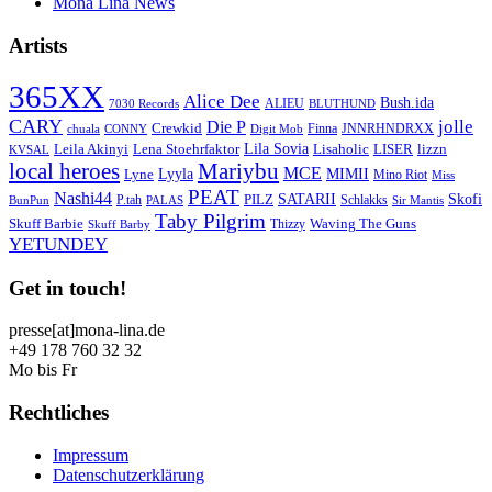
Mona Lina News
Artists
365XX
Alice Dee
Bush.ida
ALIEU
7030 Records
BLUTHUND
CARY
jolle
Die P
Crewkid
Finna
JNNRHNDRXX
chuala
CONNY
Digit Mob
Lila Sovia
Leila Akinyi
LISER
lizzn
Lena Stoehrfaktor
Lisaholic
KVSAL
local heroes
Mariybu
MCE
Lyyla
MIMII
Lyne
Mino Riot
Miss
PEAT
Nashi44
SATARII
Skofi
PILZ
P.tah
Schlakks
BunPun
PALAS
Sir Mantis
Taby Pilgrim
Skuff Barbie
Waving The Guns
Thizzy
Skuff Barby
YETUNDEY
Get in touch!
presse[at]mona-lina.de
+49 178 760 32 32
Mo bis Fr
Rechtliches
Impressum
Datenschutzerklärung