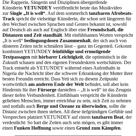
Die Rapperin, Sängerin und Disziplinen-übergreifende
Künstlerin
YETUNDEY
veröffentlicht heute das Musikvideo
zur
Single „It is well“
. Auf dem sommerlich
tanzbaren Afrobeats-
Track
spricht die vielseitige Künstlerin, die schon seit längerem für
den Wechsel zwischen Sprachen und Genres bekannt ist, sowohl
auf Deutsch als auch auf Englisch über eine
Freundschaft, die
Distanzen und Zeit standhält
. Mit einfühlsamen Worten verspricht
„It is well“
bedingungslosen Zusammenhalt
, der sich auch von
düsteren Zeiten nicht schmälern lässt – ganz im Gegenteil. Gekonnt
kombiniert YETUNDEY
feinfühlige und ermutigende
Textpassagen
mit
hörbarer Leichtigkeit
, die optimistisch in die
Zukunft schauen und den eigenen Freundeskreis wertschätzen. Der
Track entsteht als YETUNDEY während eines Aufenthalts in
Nigeria die Nachricht über die schwere Erkrankung der Mutter ihrer
besten Freundin erreicht. Dass Yeti sich zu diesem Zeitpunkt
wortwörtlich
am anderen Ende der Welt
befindet, soll aber kein
Hindernis für ihre
Fürsorge
darstellen – „It is well“ ist das Zeugnis
dieser tiefen Verbundenheit. Einfühlsam verspricht die Künstlerin
geliebten Menschen, immer erreichbar zu sein, sich Zeit zu nehmen
und notfalls auch
Berge und Ozeane zu überwinden
, sollte die
Distanz zwischen ihnen stehen. All diese tiefgründigen Gefühle und
Versprechen platziert YETUNDEY auf einem
tanzbaren Beat
, der
verdeutlicht: So hart die Zeiten auch sein mögen, es gibt immer
einen
Funken Hoffnung
sowie einen
Grund zum Kämpfen
.