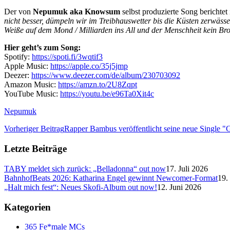
Der von
Nepumuk aka Knowsum
selbst produzierte Song berichtet
nicht besser, dümpeln wir im Treibhauswetter bis die Küsten zerwäss
Weiße auf dem Mond / Milliarden ins All und der Menschheit kein Bro
Hier geht’s zum Song:
Spotify:
https://spoti.fi/3wqtif3
Apple Music:
https://apple.co/35j5jmp
Deezer:
https://www.deezer.com/de/album/230703092
Amazon Music:
https://amzn.to/2U8Zqpt
YouTube Music:
https://youtu.be/e96Ta0Xit4c
Nepumuk
Vorheriger Beitrag
Rapper Bambus veröffentlicht seine neue Single 
Letzte Beiträge
TABY meldet sich zurück: „Belladonna“ out now
17. Juli 2026
BahnhofBeats 2026: Katharina Engel gewinnt Newcomer-Format
19.
„Halt mich fest“: Neues Skofi-Album out now!
12. Juni 2026
Kategorien
365 Fe*male MCs