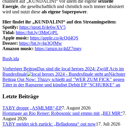
channelt auf „KUNDALINI“ vor allem die eigene
sexuelle
Energie
, die gesellschaftlich und christlich noch immer tabuisiert
wird und nutzt diese
als eigene Superpower
.
Hier findet ihr „KUNDALINI“ auf den Streamingseiten:
Spotify:
https://spoti.fi/4e6wXV5
Tidal:
https://bit.ly/3MpGjPL
Apple music:
https://apple.co/4cQd4QS
Deezer:
https://bit.ly/4g3QfMw
Amazon music:
https://amzn.to/4dZ7mgy
Bush.ida
Vorheriger Beitrag
Das sind die local heroes 2024: Zwölf Acts im
Bundesfinale
Nächster
Beitrag
Out Now: Thizzy schießt auf "WER ZUM FICK" gegen
Täter in der Rapszene und kündigt Debüt EP "SCHURKE" an
Letzte Beiträge
TABY droppt „ASMLMB“-EP
7. August 2026
Hommage an Rio Reiser: Robosonic und emmo mit „BEI MIR“
7.
August 2026
TABY meldet sich zurück: „Belladonna“ out now
17. Juli 2026