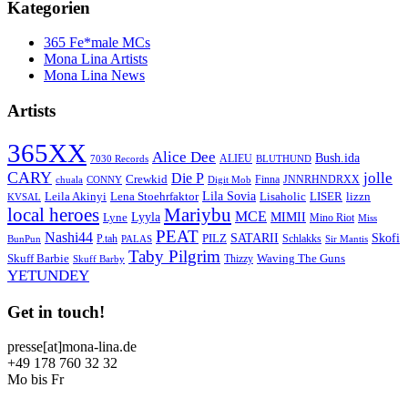
Kategorien
365 Fe*male MCs
Mona Lina Artists
Mona Lina News
Artists
365XX
Alice Dee
Bush.ida
ALIEU
7030 Records
BLUTHUND
CARY
jolle
Die P
Crewkid
Finna
JNNRHNDRXX
chuala
CONNY
Digit Mob
Lila Sovia
Leila Akinyi
LISER
lizzn
Lena Stoehrfaktor
Lisaholic
KVSAL
local heroes
Mariybu
MCE
Lyyla
MIMII
Lyne
Mino Riot
Miss
PEAT
Nashi44
SATARII
Skofi
PILZ
P.tah
Schlakks
BunPun
PALAS
Sir Mantis
Taby Pilgrim
Skuff Barbie
Waving The Guns
Thizzy
Skuff Barby
YETUNDEY
Get in touch!
presse[at]mona-lina.de
+49 178 760 32 32
Mo bis Fr