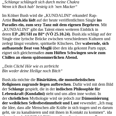
„Schlange schlängelt sich durch meine Chakra
Wenn ich Bock hab‘ besteig ich ’nen Macker“
Im Kölner Bush wird die „KUNDALINI“ erkundet! Rap-
Artist
Bush.ida lädt
auf der heute veröffentlichten Single
ins
Paradies ein, zum sexy Tanz mit dem eigenen Begehren
. Mit
„KUNDALINI“ gibt das Talent einen weiteren Einblick in
deren
EP „BUSH zu BI“ (VÖ 25.10.24)
. Bush.ida schlägt auf der
Single eine lyrische Brücke zwischen verschiedenen Kulturen und
zerlegt längst veraltete, spirituelle Klischees. Der
wabernde, sich
aufbauende Beat von Moglii
über den ida gekonnt Parts rappt,
eignet sich gleichermaßen
zum Hüften Schwingen sowie zum
Chillen an einem spätsommerlichen Abend.
„Dein Cliché Hör wie es zerbricht
Bin weder deine Heilige noch Bitch“
Bush.ida möchte die
Binäritäten, die monotheistischen
Religionen zugrunde liegen aufbrechen
. Dafür wird mit dem Bild
der
Schlange
gespielt, die in der
indischen Philosophie für
Lebenskraft (Kundalini)
steht und uns allen inne wohnt. In
der
christlichen
Mythologie wird sie jedoch zur
Dämonisierung
der weiblichen Selbstbestimmtheit und Lust
vewendet: „Ich mag
die Idee, dass alle Menschen alle Kräfte in sich tragen und es darum
geht, sie zu kanalisieren und mit ihnen in Kontakt zu kommen“. ida