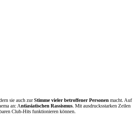
dern sie auch zur
Stimme vieler betroffener Personen
macht. Auf
Thema an: A
ntiasiatischen Rassismus
. Mit ausdrucksstarken Zeilen
baren Club-Hits funktionieren können.