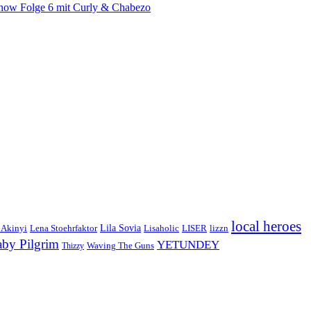
Show Folge 6 mit Curly & Chabezo
local heroes
Lila Sovia
 Akinyi
LISER
lizzn
Lena Stoehrfaktor
Lisaholic
aby Pilgrim
YETUNDEY
Waving The Guns
Thizzy