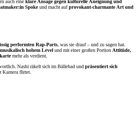
ern auch eine
klare Ansage gegen kulturelle Aneignung und
eatmaker:in Spoke
und macht auf
provokant-charmante Art und
lässig performten Rap-Parts
, was sie drauf – und zu sagen hat.
musikalisch hohem Level
und mit einer großen Portion
Attitüde,
ekarte
mehr als verdient.
ortlich. Nashi räkelt sich im Bällebad und
präsentiert sich
r Kamera flirtet.