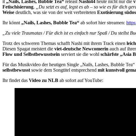
it
„Nails, Lashes, Bubble Tea“
releast
Nashi44
heute nicht nur die
v
Fetischisierung
.
„Du setzt es auf, legst es ab – so wie es für dich ge
Weise
deutlich, was sie von der weit verbreiteten
Exotisierung südo
Ihr könnt
„Nails, Lashes, Bubble Tea“
ab sofort hier streamen:
https
„Zu viele Traumatas / Für dich ist es einfach nur Spaß / Du stellst 
Trotz des schweren Themas schafft Nashi mit ihrem Track einen
leic
Diesen Spagat meistert die
viet-deutsche Newcomerin
auch auf ihrer
Flow und Selbstbewusstsein
serviert sie die wohl
schärfste „Asia 
Für das Musikvideo der heutigen Single „Nails, Lashes, Bubble Tea“
selbstbewusst
sowie dem Songtitel entsprechend
mit kunstvoll gem
Ihr findet das
Video zu NLB
ab sofort auf YouTube: