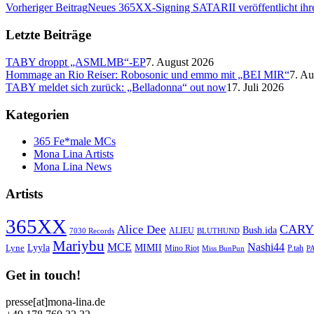
Vorheriger Beitrag
Neues 365XX-Signing SATARII veröffentlicht ihr
Letzte Beiträge
TABY droppt „ASMLMB“-EP
7. August 2026
Hommage an Rio Reiser: Robosonic und emmo mit „BEI MIR“
7. Au
TABY meldet sich zurück: „Belladonna“ out now
17. Juli 2026
Kategorien
365 Fe*male MCs
Mona Lina Artists
Mona Lina News
Artists
365XX
CARY
Alice Dee
Bush.ida
ALIEU
7030 Records
BLUTHUND
Mariybu
MCE
Nashi44
Lyyla
MIMII
Lyne
Mino Riot
P.tah
Miss BunPun
P
Get in touch!
presse[at]mona-lina.de