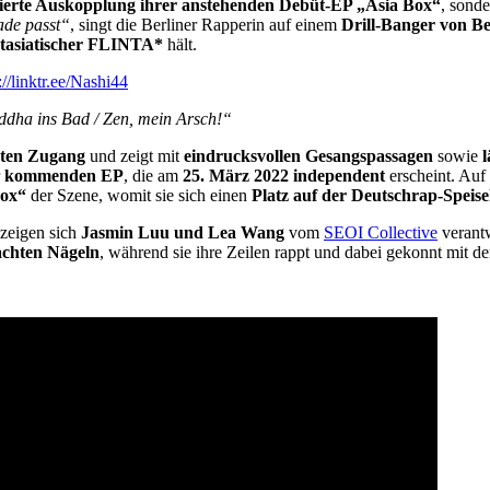
ierte Auskopplung ihrer anstehenden Debüt-EP „Asia Box“
, sond
rade passt“
, singt die Berliner Rapperin auf einem
Drill-Banger von B
stasiatischer FLINTA*
hält.
://linktr.ee/Nashi44
Buddha ins Bad / Zen, mein Arsch!“
hten Zugang
und zeigt mit
eindrucksvollen Gesangspassagen
sowie
kommenden EP
, die am
25. März 2022 independent
erscheint. Auf
Box“
der Szene, womit sie sich einen
Platz auf der Deutschrap-Speis
 zeigen sich
Jasmin Luu und Lea Wang
vom
SEOI Collective
verantw
achten Nägeln
, während sie ihre Zeilen rappt und dabei gekonnt mit de