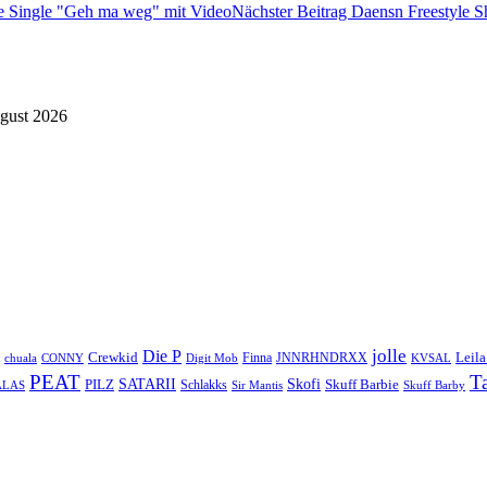
e Single "Geh ma weg" mit Video
Nächster Beitrag
Daensn Freestyle 
gust 2026
jolle
Die P
Crewkid
Leila
Finna
JNNRHNDRXX
chuala
CONNY
Digit Mob
KVSAL
PEAT
T
SATARII
Skofi
PILZ
Skuff Barbie
Schlakks
ALAS
Sir Mantis
Skuff Barby