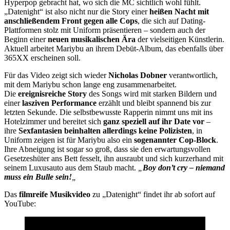
Hyperpop gebracht hat, wo sich die MC sichtlich wohl fühlt.
„Datenight“ ist also nicht nur die Story einer
heißen Nacht mit
anschließendem Front gegen alle Cops
, die sich auf Dating-
Plattformen stolz mit Uniform präsentieren – sondern auch der
Beginn einer
neuen musikalischen Ära
der vielseitigen Künstlerin.
Aktuell arbeitet Mariybu an ihrem Debüt-Album, das ebenfalls über
365XX erscheinen soll.
Für das Video zeigt sich wieder
Nicholas Dobner
verantwortlich,
mit dem Mariybu schon lange eng zusammenarbeitet.
Die
ereignisreiche Story
des Songs wird mit starken Bildern und
einer
lasziven Performance
erzählt und bleibt spannend bis zur
letzten Sekunde. Die selbstbewusste Rapperin nimmt uns mit ins
Hotelzimmer und bereitet sich
ganz speziell auf ihr Date vor
–
ihre
Sexfantasien beinhalten allerdings keine Polizisten
, in
Uniform zeigen ist für Mariybu also ein
sogenannter Cop-Block
.
Ihre Abneigung ist sogar so groß, dass sie den erwartungsvollen
Gesetzeshüter ans Bett fesselt, ihn ausraubt und sich kurzerhand mit
seinem Luxusauto aus dem Staub macht.
„
Boy don’t cry – niemand
muss ein Bulle sein!
„
Das
filmreife Musikvideo
zu „Datenight“ findet ihr ab sofort auf
YouTube: