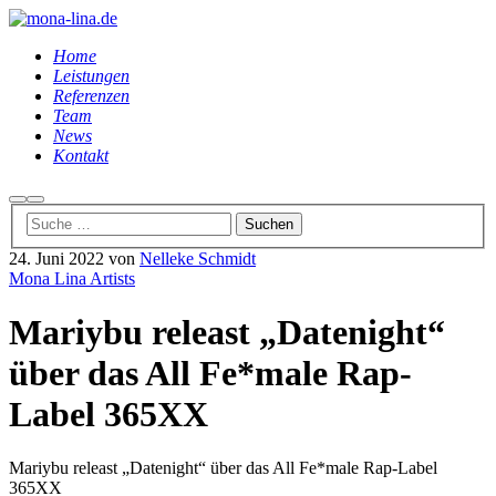
Home
Leistungen
Referenzen
Team
News
Kontakt
Suchen
Hauptmenü
24. Juni 2022
von
Nelleke Schmidt
Mona Lina Artists
Mariybu releast „Datenight“
über das All Fe*male Rap-
Label 365XX
Mariybu releast „Datenight“ über das All Fe*male Rap-Label
365XX