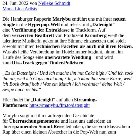
24. Juni 2022
von
Nelleke Schmidt
Mona Lina Artists
Die Hamburger Rapperin
Mariybu
entführt uns mit ihrer
neuen
Single
in die
Hyperpop-Welt
und releast mit „
Datenight
“
eine
Verführung der Extraklasse
in Trackform. Auf
dem
verzerrten Beatbrett
von Produzent
Kronsberg
weiß die
talentierte Musikerin gekonnt ihre Stimme einzusetzen und spielt
sowohl mit ihren
technischen Facetten als auch mit ihren Reizen
.
Was als heiße Verabredung im Hotelzimmer beginnt, nimmt im
Laufe des Songs eine
unerwartete Wendung
– und wird
zum
Diss-Track gegen Tinder-Polizisten
.
„Es ist Datenight / Und ich mache ihn mit Cake high / Und ich zock
ihn ab, weil ich Cops nicht mag / Ja, ich klau ihm seine Karre, weil
ich Bock drauf hab / Was ein Match / Ich veränder‘ deine Welt /
Swipe nach rechts!“
Hier findet ihr „
Datenight
“ auf allen
Streaming-
Plattformen
:
https://mariybu.ffm.to/datenight
Mariybu sorgt mit ihrer aufregenden Geschichte
für
Überraschungsmomente
und lässt uns außerdem an
ihrer
spannenden Sound-Reise
teilhaben, die sie von klassischem
Rap über einen kleinen Abstecher in die Pop-Welt nun zum