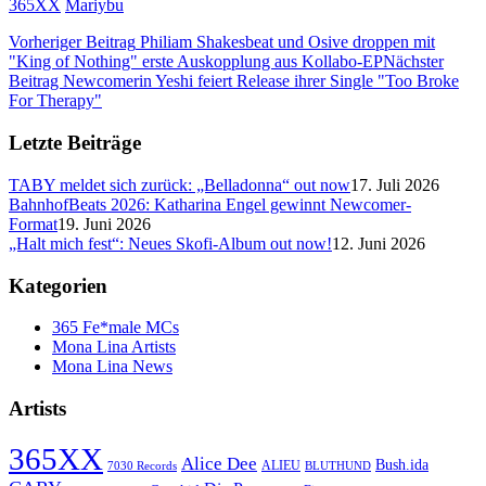
365XX
Mariybu
Vorheriger Beitrag
Philiam Shakesbeat und Osive droppen mit
"King of Nothing" erste Auskopplung aus Kollabo-EP
Nächster
Beitrag
Newcomerin Yeshi feiert Release ihrer Single "Too Broke
For Therapy"
Letzte Beiträge
TABY meldet sich zurück: „Belladonna“ out now
17. Juli 2026
BahnhofBeats 2026: Katharina Engel gewinnt Newcomer-
Format
19. Juni 2026
„Halt mich fest“: Neues Skofi-Album out now!
12. Juni 2026
Kategorien
365 Fe*male MCs
Mona Lina Artists
Mona Lina News
Artists
365XX
Alice Dee
Bush.ida
ALIEU
7030 Records
BLUTHUND