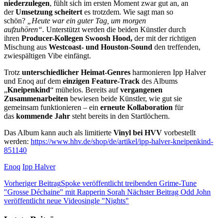
niederzulegen
, fühlt sich im ersten Moment zwar gut an, an
der
Umsetzung scheitert
es trotzdem. Wie sagt man so
schön?
„Heute war ein guter Tag, um morgen
aufzuhören“.
Unterstützt werden die beiden Künstler durch
ihren
Producer-Kollegen Swoosh Hood,
der mit der richtigen
Mischung aus
Westcoast- und Houston-Sound
den treffenden,
zwiespältigen Vibe einfängt.
Trotz
unterschiedlicher Heimat-Genres
harmonieren Ipp Halver
und Enoq auf dem
einzigen Feature-Track
des Albums
„
Kneipenkind
“ mühelos. Bereits auf
vergangenen
Zusammenarbeiten
bewiesen beide Künstler, wie gut sie
gemeinsam funktionieren – ein
erneute Kollaboration
für
das
kommende Jahr
steht
bereits in den Startlöchern.
Das Album kann auch als limitierte
Vinyl bei HVV
vorbestellt
werden:
https://www.hhv.de/shop/de/artikel/ipp-halver-kneipenkind-
851140
Enoq
Ipp Halver
Vorheriger Beitrag
Spoke veröffentlicht treibenden Grime-Tune
"Grosse Déchaine" mit Rapperin Sorah
Nächster Beitrag
Odd John
veröffentlicht neue Videosingle "Nights"