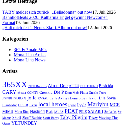
Letzte Beiträge
TABY meldet sich zurück: „Belladonna“ out now
17. Juli 2026
BahnhofBeats 2026: Katharina Engel gewinnt Newcomer-
Format
19. Juni 2026
„Halt mich fest“: Neues Skofi-Album out now!
12. Juni 2026
Kategorien
365 Fe*male MCs
Mona Lina Artists
Mona Lina News
Artists
365XX
Alice Dee
Bush.ida
ALIEU
7030 Records
BLUTHUND
CARY
Die P
Crewkid
Finna
chuala
CONNY
Digit Mob
Gigolo Tears
jolle
Lila Sovia
Leila Akinyi
Lena Stoehrfaktor
JNNRHNDRXX
KVSAL
local heroes
Mariybu
MCE
Lyyla
LISER
lizzn
Lisaholic
Lyne
PEAT
Nashi44
MIMII
SATARII
PILZ
Mino Riot
P.tah
Schlakks
PALAS
Sir
Taby Pilgrim
Skofi
Skuff Barbie
Waving The
Thizzy
Mantis
Skuff Barby
YETUNDEY
Guns