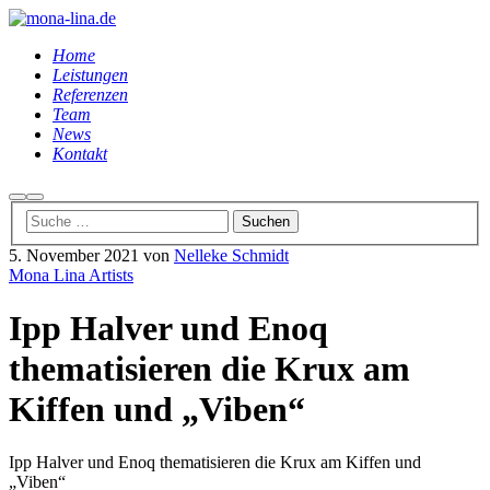
Home
Leistungen
Referenzen
Team
News
Kontakt
Suchen
Hauptmenü
5. November 2021
von
Nelleke Schmidt
Mona Lina Artists
Ipp Halver und Enoq
thematisieren die Krux am
Kiffen und „Viben“
Ipp Halver und Enoq thematisieren die Krux am Kiffen und
„Viben“