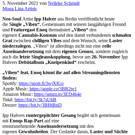
5. November 2021
von
Nelleke Schmidt
Mona Lina Artists
Neo-Soul
Artist
Ipp Halver
aus Berlin veröffentlicht heute
die
Single „Viben“.
Gemeinsam mit seinem langjährigen Freund
und
Featuregast Enoq
thematisiert
„Viben“
den
eigenen
Cannabis-Konsum
und den damit verbundenen
schmalen
Grat
zwischen
chilligen Vibes
und dem Wunsch, seine
Laster
niederzulegen
. „Viben“ ist allerdings nicht nur eine
reife
Auseinandersetzung
mit dem
eigenen Genuss
, sondern zugleich
auch die
letzte Singleauskopplung
, bevor am
26. November
Ipp
Halvers
Debütalbum „Kneipenkind“
erscheint.
„Viben“ feat. Enoq könnt ihr auf allen Streamingdiensten
finden:
Spotify:
https://spoti.fi/3wjXlGo
Apple Music:
https://apple.co/3BR2re1
Amazon Music:
https://amzn.to/3ED4h4e
Tidal:
https://bit.ly/3k7sUhB
Deezer:
https://bit.ly/3BHtBnD
Ipp Halvers
runtergepitchter Gesang
begibt sich gemeinsam
mit
Enoqs Rap-Part
auf eine
ernstzunehmende
Auseinandersetzung
mit den
eigenen
Gewohnheiten
. Der Gedanke daran,
Laster und Süchte