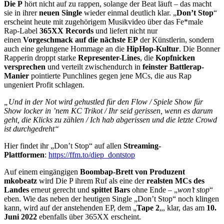
Die P
hört nicht auf zu rappen, solange der Beat läuft – das macht
sie in ihrer
neuen Single
wieder einmal deutlich klar. „
Don’t Stop
“
erscheint heute mit zugehörigem Musikvideo über das Fe*male
Rap-Label
365XX Records
und liefert nicht nur
einen
Vorgeschmack auf die nächste EP
der Künstlerin, sondern
auch eine gelungene Hommage an die
HipHop-Kultur
. Die Bonner
Rapperin droppt starke
Representer-Lines
, die
Kopfnicken
versprechen
und verteilt zwischendurch in
feinster Battlerap-
Manier
pointierte Punchlines gegen jene MCs, die aus Rap
ungeniert Profit schlagen.
„Und in der Not wird gehustled für den Flow / Spiele Show für
Show locker in ’nem KC Trikot / Ihr seid gerissen, wenn es darum
geht, die Klicks zu zählen / Ich hab abgerissen und die letzte Crowd
ist durchgedreht“
Hier findet ihr „Don’t Stop“ auf allen
Streaming-
Plattformen
:
https://ffm.to/diep_dontstop
Auf einem eingängigen
Boombap-Brett von Produzent
mkobeatz
wird Die P ihrem Ruf als eine der
realsten MCs des
Landes
erneut gerecht und
spittet Bars
ohne Ende – „
won’t stop
“
eben. Wie das neben der heutigen Single „Don’t Stop“ noch klingen
kann, wird auf der anstehenden EP, dem „
Tape 2
„, klar, das am
10.
Juni 2022
ebenfalls über 365XX erscheint.