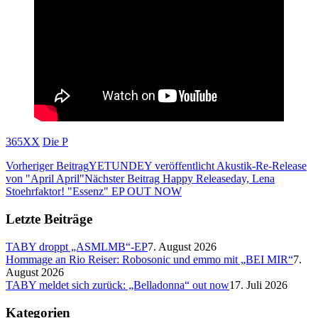
365XX
Die P
Vorheriger Beitrag
YETUNDEY veröffentlicht Akustik-Re-Release
von "April April"
Nächster Beitrag
Happy Releaseday, Lena
Stoehrfaktor! "Essenz" EP OUT NOW
Letzte Beiträge
TABY droppt „ASMLMB“-EP
7. August 2026
Hommage an Rio Reiser: Robosonic und emmo mit „BEI MIR“
7.
August 2026
TABY meldet sich zurück: „Belladonna“ out now
17. Juli 2026
Kategorien