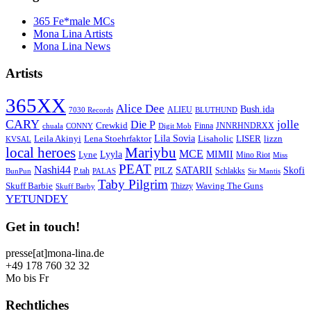
365 Fe*male MCs
Mona Lina Artists
Mona Lina News
Artists
365XX
Alice Dee
Bush.ida
ALIEU
7030 Records
BLUTHUND
CARY
jolle
Die P
Crewkid
Finna
JNNRHNDRXX
chuala
CONNY
Digit Mob
Lila Sovia
Leila Akinyi
LISER
lizzn
Lena Stoehrfaktor
Lisaholic
KVSAL
local heroes
Mariybu
MCE
Lyyla
MIMII
Lyne
Mino Riot
Miss
PEAT
Nashi44
SATARII
Skofi
PILZ
P.tah
Schlakks
BunPun
PALAS
Sir Mantis
Taby Pilgrim
Skuff Barbie
Waving The Guns
Thizzy
Skuff Barby
YETUNDEY
Get in touch!
presse[at]mona-lina.de
+49 178 760 32 32
Mo bis Fr
Rechtliches