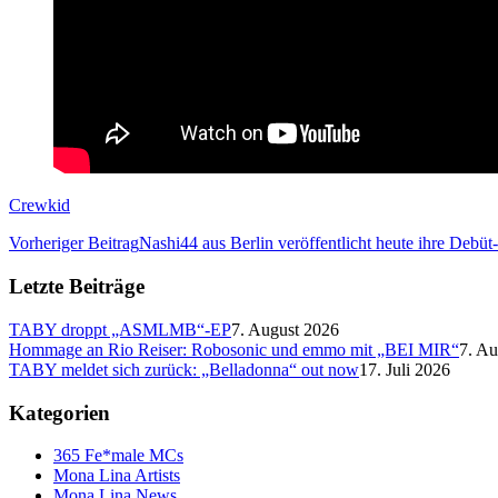
Crewkid
Vorheriger Beitrag
Nashi44 aus Berlin veröffentlicht heute ihre Debüt
Letzte Beiträge
TABY droppt „ASMLMB“-EP
7. August 2026
Hommage an Rio Reiser: Robosonic und emmo mit „BEI MIR“
7. Au
TABY meldet sich zurück: „Belladonna“ out now
17. Juli 2026
Kategorien
365 Fe*male MCs
Mona Lina Artists
Mona Lina News