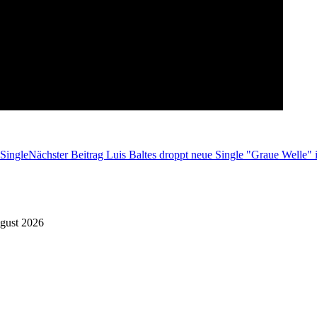
-Single
Nächster Beitrag
Luis Baltes droppt neue Single "Graue Welle" 
gust 2026