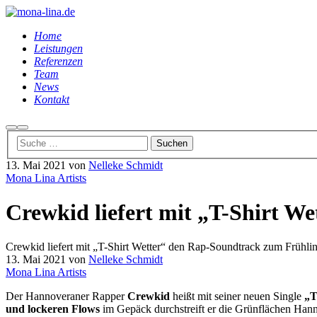
Home
Leistungen
Referenzen
Team
News
Kontakt
Suchen
Hauptmenü
13. Mai 2021
von
Nelleke Schmidt
Mona Lina Artists
Crewkid liefert mit „T-Shirt W
Crewkid liefert mit „T-Shirt Wetter“ den Rap-Soundtrack zum Frühli
13. Mai 2021
von
Nelleke Schmidt
Mona Lina Artists
Der Hannoveraner Rapper
Crewkid
heißt mit seiner neuen Single
„T
und lockeren Flows
im Gepäck durchstreift er die Grünflächen Han