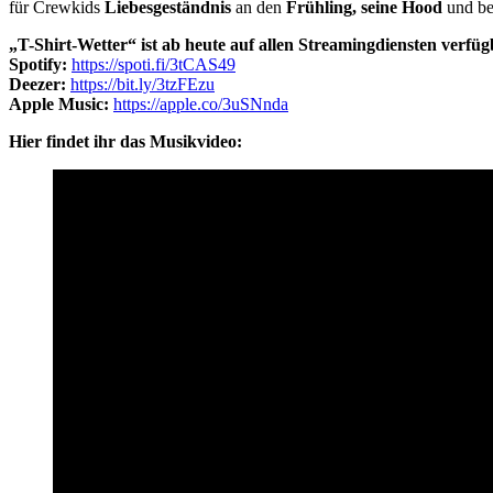
für Crewkids
Liebesgeständnis
an den
Frühling, seine Hood
und be
„T-Shirt-Wetter“ ist ab heute auf allen Streamingdiensten verfüg
Spotify:
https://spoti.fi/3tCAS49
Deezer:
https://bit.ly/3tzFEzu
Apple Music:
https://apple.co/3uSNnda
Hier findet ihr das Musikvideo: