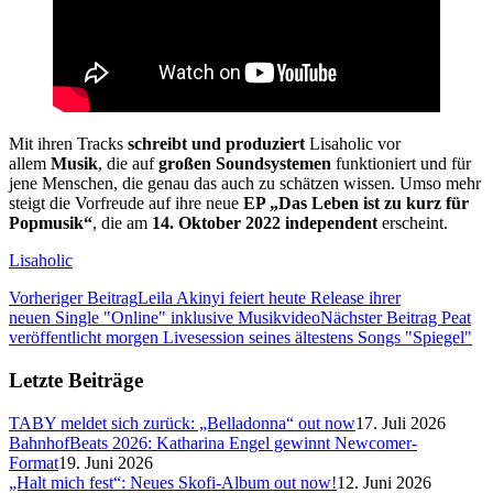
Mit ihren Tracks
schreibt und produziert
Lisaholic vor
allem
Musik
, die auf
großen Soundsystemen
funktioniert und für
jene Menschen, die genau das auch zu schätzen wissen. Umso mehr
steigt die Vorfreude auf ihre neue
EP „Das Leben ist zu kurz für
Popmusik“
, die am
14. Oktober 2022 independent
erscheint.
Lisaholic
Vorheriger Beitrag
Leila Akinyi feiert heute Release ihrer
neuen Single "Online" inklusive Musikvideo
Nächster Beitrag
Peat
veröffentlicht morgen Livesession seines ältestens Songs "Spiegel"
Letzte Beiträge
TABY meldet sich zurück: „Belladonna“ out now
17. Juli 2026
BahnhofBeats 2026: Katharina Engel gewinnt Newcomer-
Format
19. Juni 2026
„Halt mich fest“: Neues Skofi-Album out now!
12. Juni 2026