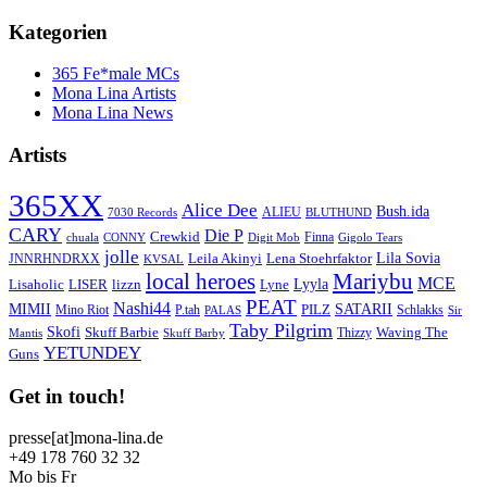
Kategorien
365 Fe*male MCs
Mona Lina Artists
Mona Lina News
Artists
365XX
Alice Dee
Bush.ida
ALIEU
7030 Records
BLUTHUND
CARY
Die P
Crewkid
Finna
chuala
CONNY
Digit Mob
Gigolo Tears
jolle
Lila Sovia
Leila Akinyi
Lena Stoehrfaktor
JNNRHNDRXX
KVSAL
local heroes
Mariybu
MCE
Lyyla
LISER
lizzn
Lisaholic
Lyne
PEAT
Nashi44
MIMII
SATARII
PILZ
Mino Riot
P.tah
Schlakks
PALAS
Sir
Taby Pilgrim
Skofi
Skuff Barbie
Waving The
Thizzy
Mantis
Skuff Barby
YETUNDEY
Guns
Get in touch!
presse[at]mona-lina.de
+49 178 760 32 32
Mo bis Fr