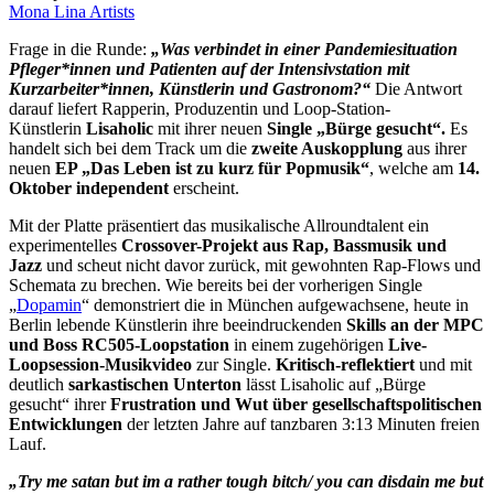
Mona Lina Artists
Frage in die Runde:
„Was verbindet in einer Pandemiesituation
Pfleger*innen und Patienten auf der Intensivstation mit
Kurzarbeiter*innen, Künstlerin und Gastronom?“
Die Antwort
darauf liefert Rapperin, Produzentin und Loop-Station-
Künstlerin
Lisaholic
mit ihrer neuen
Single „Bürge gesucht“.
Es
handelt sich bei dem Track um die
zweite Auskopplung
aus ihrer
neuen
EP „Das Leben ist zu kurz für Popmusik“
, welche am
14.
Oktober independent
erscheint.
Mit der Platte präsentiert das musikalische Allroundtalent ein
experimentelles
Crossover-Projekt aus Rap, Bassmusik und
Jazz
und scheut nicht davor zurück, mit gewohnten Rap-Flows und
Schemata zu brechen. Wie bereits bei der vorherigen Single
„
Dopamin
“ demonstriert die in München aufgewachsene, heute in
Berlin lebende Künstlerin ihre beeindruckenden
Skills an der MPC
und Boss RC505-Loopstation
in einem zugehörigen
Live-
Loopsession-Musikvideo
zur Single.
Kritisch-reflektiert
und mit
deutlich
sarkastischen Unterton
lässt Lisaholic auf „Bürge
gesucht“ ihrer
Frustration und Wut über gesellschaftspolitischen
Entwicklungen
der letzten Jahre auf tanzbaren 3:13 Minuten freien
Lauf.
„Try me satan but im a rather tough bitch/ you can disdain me but