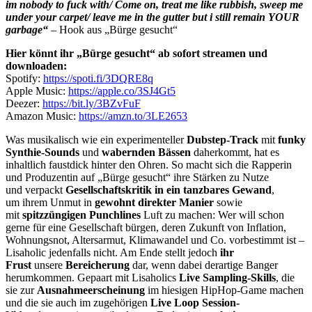
im nobody to fuck with/ Come on, treat me like rubbish, sweep me
under your carpet/ leave me in the gutter but i still remain YOUR
garbage“
– Hook aus „Bürge gesucht“
Hier könnt ihr „Bürge gesucht“ ab sofort streamen und
downloaden:
Spotify:
https://spoti.fi/3DQRE8q
Apple Music:
https://apple.co/3SJ4Gt5
Deezer:
https://bit.ly/3BZvFuF
Amazon Music:
https://amzn.to/3LE2653
Was musikalisch wie ein experimenteller
Dubstep-Track
mit
funky
Synthie-Sounds
und
wabernden Bässen
daherkommt, hat es
inhaltlich faustdick hinter den Ohren. So macht sich die Rapperin
und Produzentin auf „Bürge gesucht“ ihre Stärken zu Nutze
und verpackt
Gesellschaftskritik in ein tanzbares Gewand
,
um ihrem Unmut in
gewohnt direkter Manier
sowie
mit
spitzzüngigen Punchlines
Luft zu machen: Wer will schon
gerne für eine Gesellschaft bürgen, deren Zukunft von Inflation,
Wohnungsnot, Altersarmut, Klimawandel und Co. vorbestimmt ist –
Lisaholic jedenfalls nicht. Am Ende stellt jedoch
ihr
Frust
unsere
Bereicherung
dar, wenn dabei derartige Banger
herumkommen. Gepaart mit Lisaholics
Live Sampling-Skills
, die
sie zur
Ausnahmeerscheinung
im hiesigen HipHop-Game machen
und die sie auch im zugehörigen
Live Loop Session-