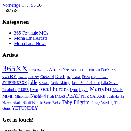
Seitennummerierung
Vorherige
1
…
55
56
558/558
der
Beiträge
Kategorien
365 Fe*male MCs
Mona Lina Artists
Mona Lina News
Artists
365XX
Alice Dee
Bush.ida
ALIEU
7030 Records
BLUTHUND
CARY
Die P
Crewkid
Finna
chuala
CONNY
Digit Mob
Gigolo Tears
jolle
Lila Sovia
Leila Akinyi
Lena Stoehrfaktor
JNNRHNDRXX
KVSAL
local heroes
Mariybu
MCE
Lyyla
LISER
lizzn
Lisaholic
Lyne
PEAT
Nashi44
MIMII
SATARII
PILZ
Mino Riot
P.tah
Schlakks
PALAS
Sir
Taby Pilgrim
Skofi
Skuff Barbie
Waving The
Thizzy
Mantis
Skuff Barby
YETUNDEY
Guns
Get in touch!
presse[at]mona-lina.de