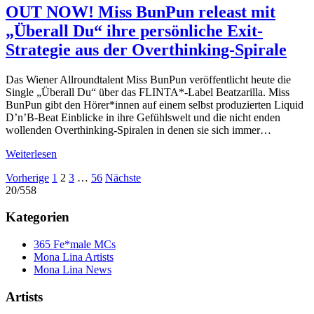
OUT NOW! Miss BunPun releast mit
„Überall Du“ ihre persönliche Exit-
Strategie aus der Overthinking-Spirale
Das Wiener Allroundtalent Miss BunPun veröffentlicht heute die
Single „Überall Du“ über das FLINTA*-Label Beatzarilla. Miss
BunPun gibt den Hörer*innen auf einem selbst produzierten Liquid
D’n’B-Beat Einblicke in ihre Gefühlswelt und die nicht enden
wollenden Overthinking-Spiralen in denen sie sich immer…
Weiterlesen
Seitennummerierung
Vorherige
1
2
3
…
56
Nächste
20/558
der
Beiträge
Kategorien
365 Fe*male MCs
Mona Lina Artists
Mona Lina News
Artists