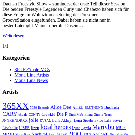
Daensn Freestyle Show – zumindest der erste Teil dieser Session.
Die beiden Freestyle-Legenden Curly und Chabezo haben sich für
diese Folge im Wohnzimmer-Setting der Dresdner
GrooveStation eingefunden. Dabei haben sie nicht nur in
bester Latenight-Manier über ihr Dasein…
Weiterlesen
1/1
Kategorien
365 Fe*male MCs
Mona Lina Artists
Mona Lina News
Artists
365XX
Alice Dee
Bush.ida
ALIEU
7030 Records
BLUTHUND
CARY
Die P
Crewkid
Finna
chuala
CONNY
Digit Mob
Gigolo Tears
jolle
Lila Sovia
Leila Akinyi
Lena Stoehrfaktor
JNNRHNDRXX
KVSAL
local heroes
Mariybu
MCE
Lyyla
LISER
lizzn
Lisaholic
Lyne
PEAT
Nashi44
MIMII
SATARII
PILZ
Mino Riot
P.tah
Schlakks
PALAS
Sir